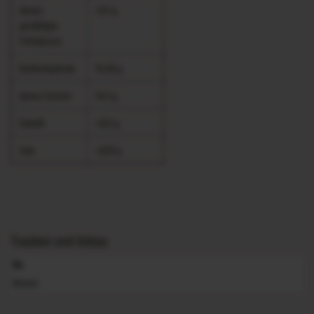
davon
<0,1 g
gesättigte
Fettsäuren
Kohlenhydrate
14,49 g
davon Zucker
14,5 g
Eiweiß
<0,5 g
Salz
<0,01 g
Trauben und Anbau
Bio
Bioland