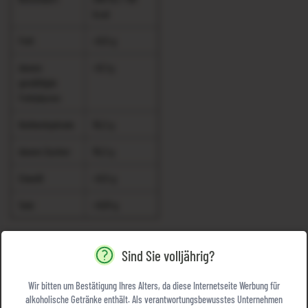
kcal
Fett
<0,5 g
davon
<0,1 g
gesättigte
Fettsäuren
Kohlenhydrate
16,2 g
davon Zucker
16,2 g
Eiweiß
<0,5 g
Salz
<0,01 g
TRAUBENBRAUSE WEISS
Sind Sie volljährig?
Brennwert
291 KJ /
Wir bitten um Bestätigung Ihres Alters, da diese Internetseite Werbung für
68 kcal
alkoholische Getränke enthält. Als verantwortungsbewusstes Unternehmen