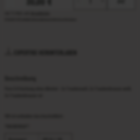
30,00 €
-
+
Inkl. 7% MwSt.
,
exkl.
Versandkosten
5l
(6,00 €/1l)
enthält Antioxidationsmittel Ascorbinsäure
EXPERTISE HERUNTERLADEN
Beschreibung
Pure Erfrischung ohne Alkohol - 2x Traubensaft, 2x Traubenbrause weiß,
2x Traubenbrause rot
100 ml enthalten durchschnittlich:
TRAUBENSAFT
Brennwert
285 KJ / 68