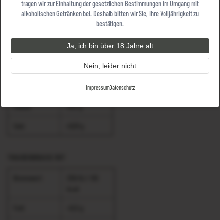
tragen wir zur Einhaltung der gesetzlichen Bestimmungen im Umgang mit
Fett
<0,5 g
alkoholischen Getränken bei. Deshalb bitten wir Sie, Ihre Volljährigkeit zu
bestätigen.
davon
<0,1 g
gesättigte
Ja, ich bin über 18 Jahre alt
Fettsäuren
Nein, leider nicht
Kohlenhydrate
16,49 g
davon Zucker
16,4 g
Impressum
Datenschutz
Eiweiß
<0,5 g
Salz
<0,01 g
TRAUBENBRAUSE ROT
Brennwert
256 KJ / 60
kcal
Fett
<0,5 g