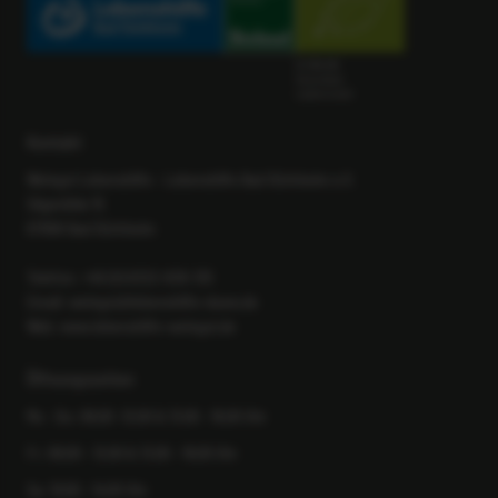
DE-ÖKO-006
Deutschland
Landwirtschaft
Kontakt
Weingut Lebenshilfe - Lebenshilfe Bad Dürkheim e.V.
Sägmühle 15
67098 Bad Dürkheim
Telefon:
+49 (0) 6322-938-135
Email:
weingut@lebenshilfe-duew.de
Web:
www.lebenshilfe-weingut.de
Öffnungszeiten
Mo - Do: 08.00 -12.00 & 13.00 - 16.00 Uhr
Fr: 08.00 - 12.00 & 13.00 - 18.00 Uhr
Sa: 10.00 - 14.00 Uhr